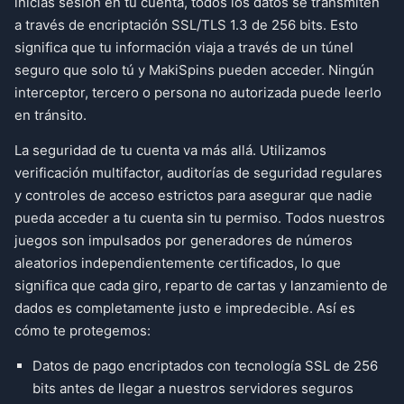
inicias sesión en tu cuenta, todos los datos se transmiten
a través de encriptación SSL/TLS 1.3 de 256 bits. Esto
significa que tu información viaja a través de un túnel
seguro que solo tú y MakiSpins pueden acceder. Ningún
interceptor, tercero o persona no autorizada puede leerlo
en tránsito.
La seguridad de tu cuenta va más allá. Utilizamos
verificación multifactor, auditorías de seguridad regulares
y controles de acceso estrictos para asegurar que nadie
pueda acceder a tu cuenta sin tu permiso. Todos nuestros
juegos son impulsados por generadores de números
aleatorios independientemente certificados, lo que
significa que cada giro, reparto de cartas y lanzamiento de
dados es completamente justo e impredecible. Así es
cómo te protegemos:
Datos de pago encriptados con tecnología SSL de 256
bits antes de llegar a nuestros servidores seguros