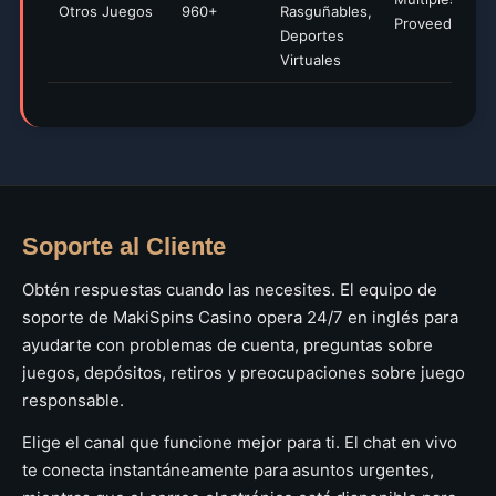
Otros Juegos
960+
Rasguñables,
Proveedores
Deportes
Virtuales
Soporte al Cliente
Obtén respuestas cuando las necesites. El equipo de
soporte de MakiSpins Casino opera 24/7 en inglés para
ayudarte con problemas de cuenta, preguntas sobre
juegos, depósitos, retiros y preocupaciones sobre juego
responsable.
Elige el canal que funcione mejor para ti. El chat en vivo
te conecta instantáneamente para asuntos urgentes,