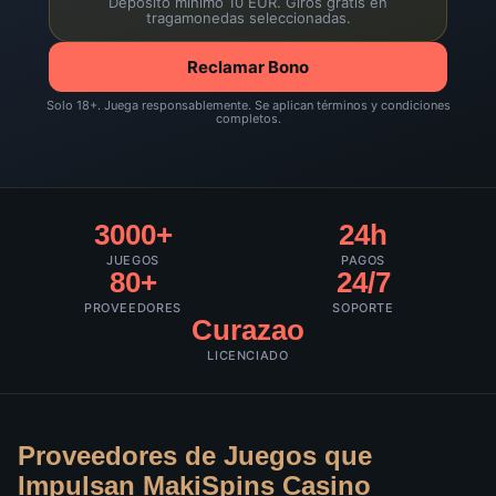
Depósito mínimo 10 EUR. Giros gratis en
tragamonedas seleccionadas.
Reclamar Bono
Solo 18+. Juega responsablemente. Se aplican términos y condiciones
completos.
3000+
24h
JUEGOS
PAGOS
80+
24/7
PROVEEDORES
SOPORTE
Curazao
LICENCIADO
Proveedores de Juegos que
Impulsan MakiSpins Casino