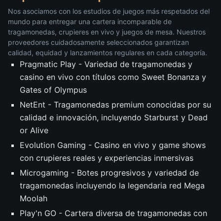
Nos asociamos con los estudios de juegos más respetados del
mundo para entregar una cartera incomparable de
tragamonedas, crupieres en vivo y juegos de mesa. Nuestros
proveedores cuidadosamente seleccionados garantizan
calidad, equidad y lanzamientos regulares en cada categoría.
Pragmatic Play - Variedad de tragamonedas y
casino en vivo con títulos como Sweet Bonanza y
Gates of Olympus
NetEnt - Tragamonedas premium conocidas por su
calidad e innovación, incluyendo Starburst y Dead
or Alive
Evolution Gaming - Casino en vivo y game shows
con crupieres reales y experiencias inmersivas
Microgaming - Botes progresivos y variedad de
tragamonedas incluyendo la legendaria red Mega
Moolah
Play'n GO - Cartera diversa de tragamonedas con