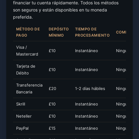
financiar tu cuenta rápidamente. Todos los métodos
son seguros y están disponibles en tu moneda
preferida.
MÉTODO DE
DEPÓSITO
TIEMPO DE
COMISIÓN
PAGO
MÍNIMO
PROCESAMIENTO
Visa /
£10
Instantáneo
Ninguna
Mastercard
Tarjeta de
£10
Instantáneo
Ninguna
Débito
Transferencia
£20
1-2 días hábiles
Ninguna
Bancaria
Skrill
£10
Instantáneo
Ninguna
Neteller
£10
Instantáneo
Ninguna
PayPal
£15
Instantáneo
Ninguna