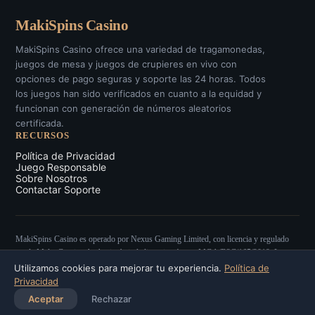
MakiSpins Casino
MakiSpins Casino ofrece una variedad de tragamonedas,
juegos de mesa y juegos de crupieres en vivo con
opciones de pago seguras y soporte las 24 horas. Todos
los juegos han sido verificados en cuanto a la equidad y
funcionan con generación de números aleatorios
certificada.
RECURSOS
Política de Privacidad
Juego Responsable
Sobre Nosotros
Contactar Soporte
MakiSpins Casino es operado por Nexus Gaming Limited, con licencia y regulado
por la Malta Gaming Authority bajo la licencia número MGA/B2C/165/2019. Los
jugadores deben tener 18 años o más. Si experimenta problemas con el juego,
Utilizamos cookies para mejorar tu experiencia.
Política de
contacte a GamCare en 0808 8020 133 o visite www.gamcare.org.uk.
Privacidad
2026 MakiSpins Casino. Todos los derechos reservados.
Aceptar
Rechazar