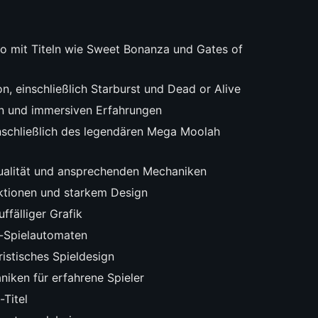
o mit Titeln wie Sweet Bonanza und Gates of
, einschließlich Starburst und Dead or Alive
n und immersiven Erfahrungen
nschließlich des legendären Mega Moolah
 Qualität und ansprechenden Mechaniken
nktionen und starkem Design
fälliger Grafik
-Spielautomaten
istisches Spieldesign
niken für erfahrene Spieler
-Titel