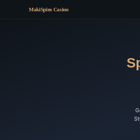
MakiSpins Casino
Boni
Spiele
Aktionen
Sp
Kundenservice
G
St