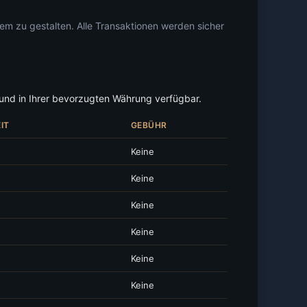
 zu gestalten. Alle Transaktionen werden sicher
r und in Ihrer bevorzugten Währung verfügbar.
IT
GEBÜHR
Keine
Keine
Keine
Keine
Keine
Keine