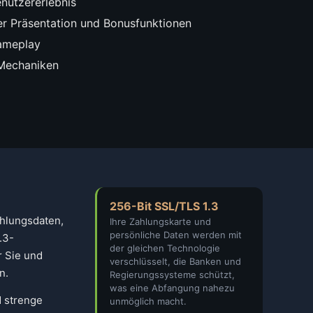
nutzererlebnis
er Präsentation und Bonusfunktionen
Gameplay
 Mechaniken
256-Bit SSL/TLS 1.3
ahlungsdaten,
Ihre Zahlungskarte und
persönliche Daten werden mit
.3-
der gleichen Technologie
r Sie und
verschlüsselt, die Banken und
n.
Regierungssysteme schützt,
was eine Abfangung nahezu
d strenge
unmöglich macht.