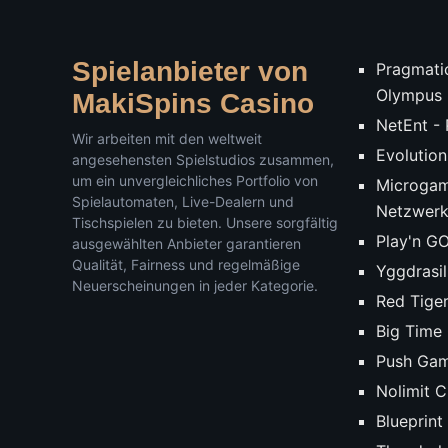
Spielanbieter von
Pragmati
Olympus
MakiSpins Casino
NetEnt - 
Wir arbeiten mit den weltweit
Evolutio
angesehensten Spielstudios zusammen,
um ein unvergleichliches Portfolio von
Microgami
Spielautomaten, Live-Dealern und
Netzwerk
Tischspielen zu bieten. Unsere sorgfältig
Play'n GO
ausgewählten Anbieter garantieren
Qualität, Fairness und regelmäßige
Yggdrasil
Neuerscheinungen in jeder Kategorie.
Red Tiger
Big Time
Push Gam
Nolimit C
Blueprint