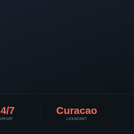
4/7
Curacao
UPPORT
LIZENZIERT