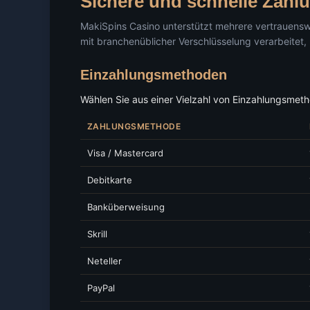
Sichere und schnelle Zah
MakiSpins Casino unterstützt mehrere vertrauens
mit branchenüblicher Verschlüsselung verarbeitet,
Einzahlungsmethoden
Wählen Sie aus einer Vielzahl von Einzahlungsmeth
ZAHLUNGSMETHODE
Visa / Mastercard
Debitkarte
Banküberweisung
Skrill
Neteller
PayPal