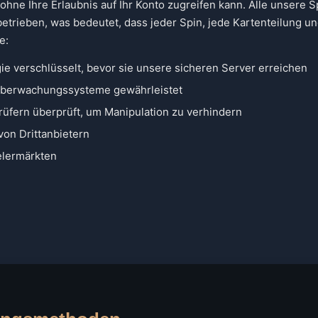
 ohne Ihre Erlaubnis auf Ihr Konto zugreifen kann. Alle unsere 
betrieben, was bedeutet, dass jeder Spin, jede Kartenteilung u
e:
e verschlüsselt, bevor sie unsere sicheren Server erreichen
 Überwachungssysteme gewährleistet
üfern überprüft, um Manipulation zu verhindern
von Drittanbietern
elermärkten